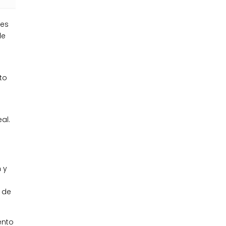
tes
de
to
al.
 y
 de
ento