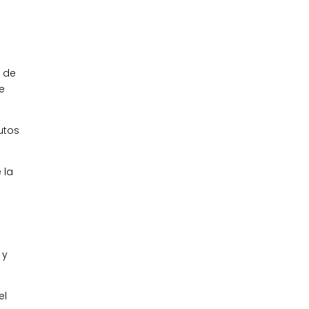
s de
e
utos
 la
 y
el