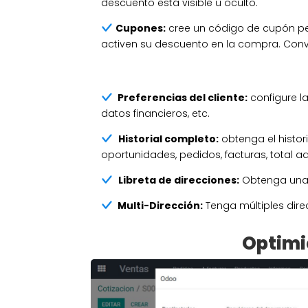
descuento está visible u oculto.
Cupones:
cree un código de cupón per
activen su descuento en la compra. Con
Preferencias del cliente:
configure la
datos financieros, etc.
Historial completo:
obtenga el histor
oportunidades, pedidos, facturas, total a
Libreta de direcciones:
Obtenga una l
Multi-Dirección:
Tenga múltiples dir
Optimi